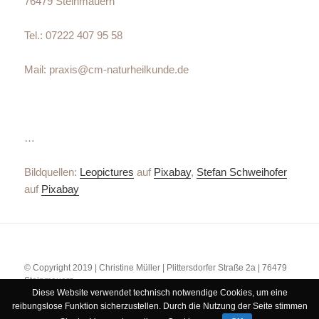
76479 Steinmauern
Tel.: 07222 407 95 58
Mail: praxis@cm-naturheilkunde.de
…
Bildquellen:
Leopictures
auf
Pixabay
,
Stefan Schweihofer
auf
Pixabay
© Copyright 2019 | Christine Müller | Plittersdorfer Straße 2a | 76479
Steinmauern
Diese Website verwendet technisch notwendige Cookies, um eine
Tel.: 07222 407 95 58 | Fax: 07222 408 43 36 | Mail: praxis@cm-
reibungslose Funktion sicherzustellen. Durch die Nutzung der Seite stimmen
naturheilkunde.de