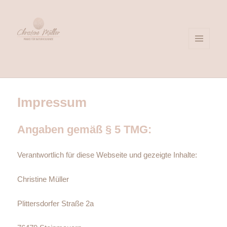
MENÜ
UND
WIDGETS
Praxis für Naturheilkunde |
Heilpraktikerin für Rastatt und
Impressum
Umgebung
Angaben gemäß § 5 TMG:
Verantwortlich für diese Webseite und gezeigte Inhalte:
Christine Müller
Plittersdorfer Straße 2a